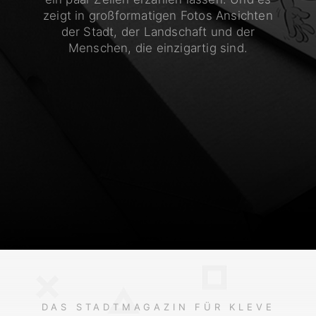
zeigt in großformatigen Fotos Ansichten
der Stadt, der Landschaft und der
Menschen, die einzigartig sind.
DAS STADTMAGAZIN FÜR KLEVE