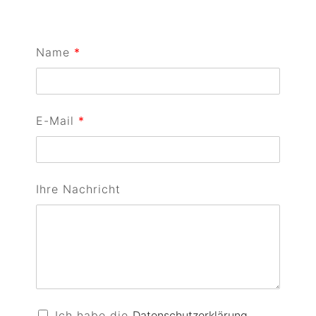
Name
*
E-Mail
*
Ihre Nachricht
D
Ich habe die
Datenschutzerklärung