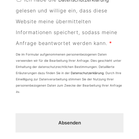
S
gelesen und willige ein, dass diese
G
Website meine übermittelten
V
Informationen speichert, sodass meine
O
Anfrage beantwortet werden kann.
*
-
Die im Formular aufgenommenen personenbezogenen Daten
verwenden wir für die Bearbeitung Ihrer Anfrage. Dies geschieht unter
E
Einhaltung der datenschutzrechtlichen Bestimmungen. Detaillierte
Erläuterungen dazu finden Sie in der
Datenschutzerklärung
. Durch Ihre
i
Einwilligung zur Datenverarbeitung stimmen Sie der Nutzung Ihrer
n
personenbezogenen Daten zum Zwecke der Bearbeitung Ihrer Anfrage
zu.
v
e
r
Absenden
s