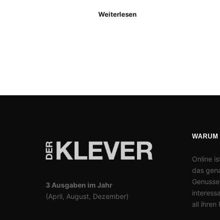
Weiterlesen
WARUM
Online is
das gena
Genusses
3 Ausgaben im Jahr
interess
(April, August, Dezember)
all ihren