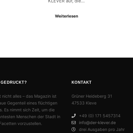
KLEVER auf, die…
Weiterlesen
 GEDRUCKT?
KONTAKT
t nicht alles – das Magazin ist
Grüner Heideberg 31
ue Gegenteil eines flüchtigen
47533 Kleve
. Es nimmt sich Zeit, um die
+49 (0) 171 5457314
antesten Menschen der Stadt in
info@der-klever.de
 Facetten vorzustellen.
drei Ausgaben pro Jahr