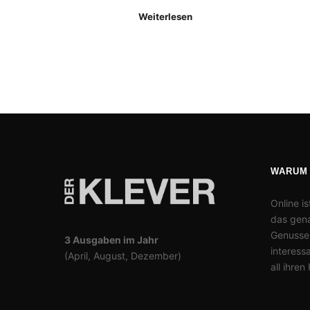
Weiterlesen
WARUM
Online is
das gena
Genusses
3 Ausgaben im Jahr
interess
(April, August, Dezember)
all ihren