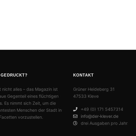
 GEDRUCKT?
KONTAKT
t nicht alles – das Magazin ist
Grüner Heideberg 31
ue Gegenteil eines flüchtigen
47533 Kleve
. Es nimmt sich Zeit, um die
+49 (0) 171 5457314
antesten Menschen der Stadt in
info@der-klever.de
 Facetten vorzustellen.
drei Ausgaben pro Jahr