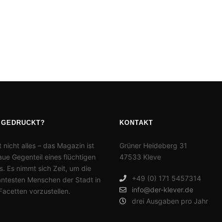
 GEDRUCKT?
KONTAKT
t nicht alles – das Magazin ist
Grüner Heideberg 31
ue Gegenteil eines flüchtigen
47533 Kleve
. Es nimmt sich Zeit, um die
+49 (0) 171 5457314
antesten Menschen der Stadt in
info@der-klever.de
 Facetten vorzustellen.
drei Ausgaben pro Jahr