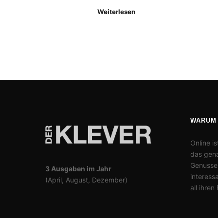
Weiterlesen
WARUM
Online is
das gena
Genusses
3 Ausgaben im Jahr
interess
(April, August, Dezember)
all ihren