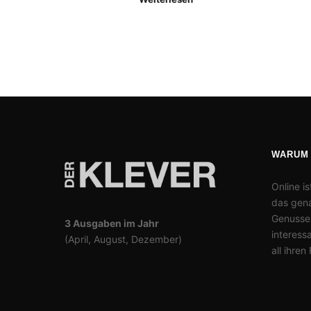
WARUM
Online is
das gena
Genusses
3 Ausgaben im Jahr
interess
(April, August, Dezember)
all ihren