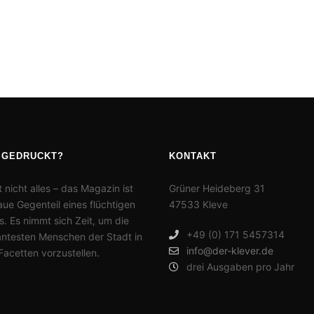
 GEDRUCKT?
KONTAKT
t nicht alles – das Magazin ist
Grüner Heideberg 31
ue Gegenteil eines flüchtigen
47533 Kleve
. Es nimmt sich Zeit, um die
+49 (0) 171 5457314
antesten Menschen der Stadt in
info@der-klever.de
 Facetten vorzustellen.
drei Ausgaben pro Jahr