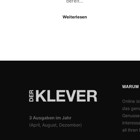
bereit…
Weiterlesen
WARUM
Online is
das gena
Genusses
3 Ausgaben im Jahr
interess
(April, August, Dezember)
all ihren