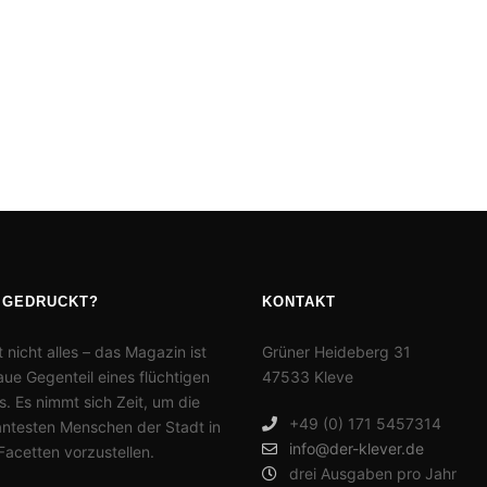
 GEDRUCKT?
KONTAKT
t nicht alles – das Magazin ist
Grüner Heideberg 31
ue Gegenteil eines flüchtigen
47533 Kleve
. Es nimmt sich Zeit, um die
+49 (0) 171 5457314
antesten Menschen der Stadt in
info@der-klever.de
 Facetten vorzustellen.
drei Ausgaben pro Jahr