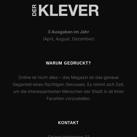
3 Ausgaben im Jahr
(April, August, Dezember)
WARUM GEDRUCKT?
Online ist nicht alles – das Magazin ist das genaue
Gegenteil eines flüchtigen Genusses. Es nimmt sich Zeit,
um die interessantesten Menschen der Stadt in all ihren
Facetten vorzustellen.
KONTAKT
Grüner Heideberg 31