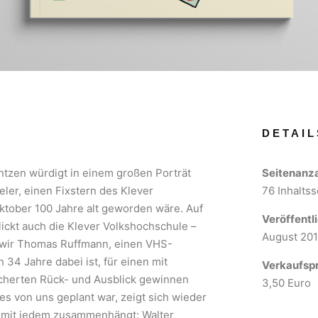
DETAIL
ntzen würdigt in einem großen Porträt
Seitenanz
eler, einen Fixstern des Klever
76 Inhaltss
Oktober 100 Jahre alt geworden wäre. Auf
Veröffentl
lickt auch die Klever Volkshochschule –
August 20
s wir Thomas Ruffmann, einen VHS-
 34 Jahre dabei ist, für einen mit
Verkaufspr
cherten Rück- und Ausblick gewinnen
3,50 Euro
es von uns geplant war, zeigt sich wieder
es mit jedem zusammenhängt: Walter