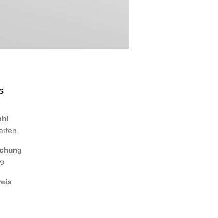
S
ahl
eiten
ichung
19
eis